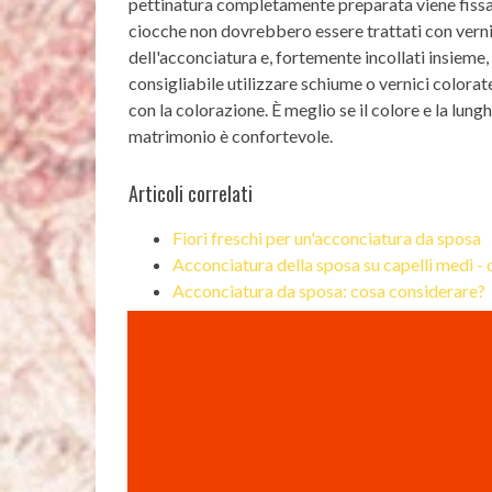
pettinatura completamente preparata viene fissata 
ciocche non dovrebbero essere trattati con verni
dell'acconciatura e, fortemente incollati insieme
consigliabile utilizzare schiume o vernici colorat
con la colorazione. È meglio se il colore e la lung
matrimonio è confortevole.
Articoli correlati
Fiori freschi per un'acconciatura da sposa
Acconciatura della sposa su capelli medi - 
Acconciatura da sposa: cosa considerare?