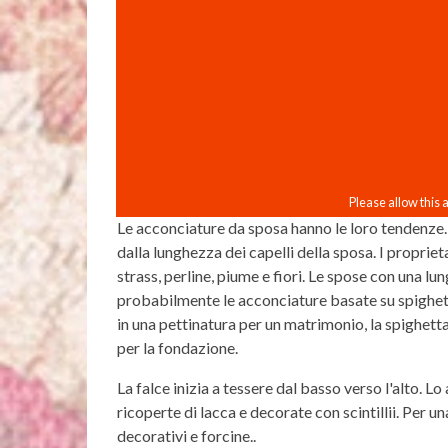
Le acconciature da sposa hanno le loro tendenz
dalla lunghezza dei capelli della sposa. I proprieta
strass, perline, piume e fiori. Le spose con una l
probabilmente le acconciature basate su spighette
in una pettinatura per un matrimonio, la spighett
per la fondazione.
La falce inizia a tessere dal basso verso l'alto. 
ricoperte di lacca e decorate con scintillii. Per u
decorativi e forcine..