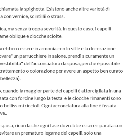
chiamata la spighetta. Esistono anche altre varietà di
con vernice, scintillii o strass.
a, ma senza troppa severità. In questo caso, i capelli
rame oblique e ciocche sciolte.
vrebbero essere in armonia con lo stile e la decorazione
rovare" un parrucchiere in salone, prendi sicuramente un
"vestibilità" dell'acconciatura da sposa, perché è possibile
i trattamento o colorazione per avere un aspetto ben curato
 bellezza).
quando la maggior parte dei capelli è attorcigliata in una
osata con forcine lungo la testa, e le ciocche rimanenti sono
 bellissimi riccioli. Ogni acconciatura alla fine è fissata
ve..
a sposa, ricorda che ogni fase dovrebbe essere riparata con
 evitare un prematuro legame dei capelli, solo una