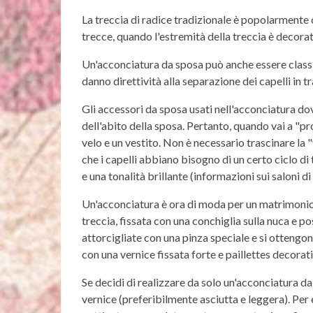
La treccia di radice tradizionale è popolarmente 
trecce, quando l'estremità della treccia è decorata 
Un'acconciatura da sposa può anche essere classic
danno direttività alla separazione dei capelli in t
Gli accessori da sposa usati nell'acconciatura do
dell'abito della sposa. Pertanto, quando vai a "p
velo e un vestito. Non è necessario trascinare la 
che i capelli abbiano bisogno di un certo ciclo d
e una tonalità brillante (informazioni sui saloni di
Un'acconciatura è ora di moda per un matrimonio, 
treccia, fissata con una conchiglia sulla nuca e p
attorcigliate con una pinza speciale e si ottengono
con una vernice fissata forte e paillettes decorati
Se decidi di realizzare da solo un'acconciatura d
vernice (preferibilmente asciutta e leggera). Per