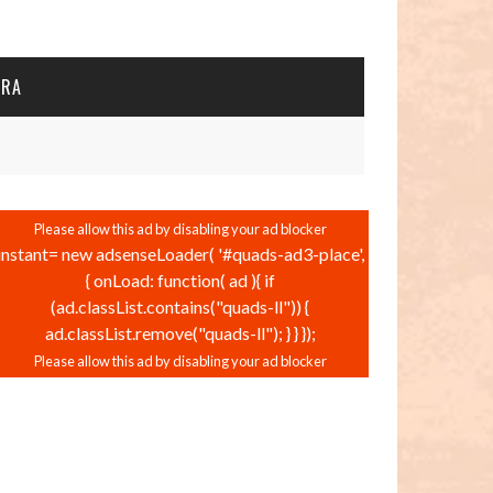
URA
instant= new adsenseLoader( '#quads-ad3-place',
{ onLoad: function( ad ){ if
(ad.classList.contains("quads-ll")) {
ad.classList.remove("quads-ll"); } } });