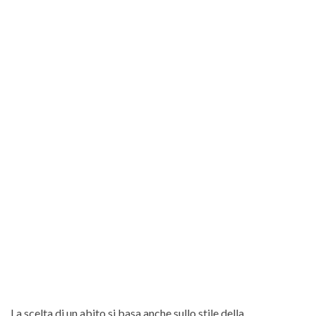
La scelta di un abito si basa anche sullo stile della