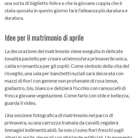
una sorta di biglietto felice e che la giovane coppia che è
stata sposata in questo giorno farà l'alleanza più duratura e
duratura.
Idee per il matrimonio di aprile
La decorazione del matrimonio viene eseguita in delicate
tonalità pastello per creare un'atmosfera primaverile unica,
calda e romantica per gli ospiti. Come simbolo della vita del
risveglio, una sala per banchetti nuziali sarà decorata con
mazzi di fiori con gemme non profumate di rosa tenue,
giallastro, blu, bianco e delizierà l'occhio con ramoscelli di
fresca giovane vegetazione. Come farlo con stile e bellezza,
guarda il video.
Una sessione fotografica di matrimonio nel parco di
primavera, su una carrozza trainata da cavalli, regalerà
immagini indimenticabili. Se non ci sono fiori freschi sugli
alberi in aprile, decorali con ghirlande artificiali. Un momento