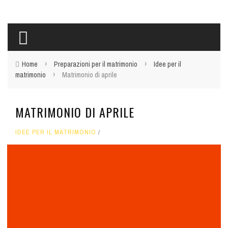
›
›
Home
Preparazioni per il matrimonio
Idee per il
›
matrimonio
Matrimonio di aprile
MATRIMONIO DI APRILE
IDEE PER IL MATRIMONIO