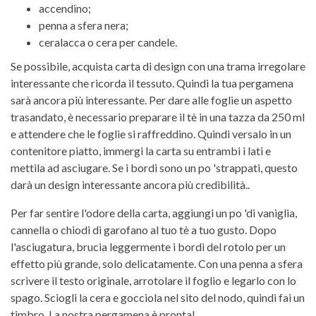
accendino;
penna a sfera nera;
ceralacca o cera per candele.
Se possibile, acquista carta di design con una trama irregolare
interessante che ricorda il tessuto. Quindi la tua pergamena
sarà ancora più interessante. Per dare alle foglie un aspetto
trasandato, è necessario preparare il tè in una tazza da 250 ml
e attendere che le foglie si raffreddino. Quindi versalo in un
contenitore piatto, immergi la carta su entrambi i lati e
mettila ad asciugare. Se i bordi sono un po 'strappati, questo
darà un design interessante ancora più credibilità..
Per far sentire l'odore della carta, aggiungi un po 'di vaniglia,
cannella o chiodi di garofano al tuo tè a tuo gusto. Dopo
l'asciugatura, brucia leggermente i bordi del rotolo per un
effetto più grande, solo delicatamente. Con una penna a sfera
scrivere il testo originale, arrotolare il foglio e legarlo con lo
spago. Sciogli la cera e gocciola nel sito del nodo, quindi fai un
timbro. La nostra pergamena è pronta!