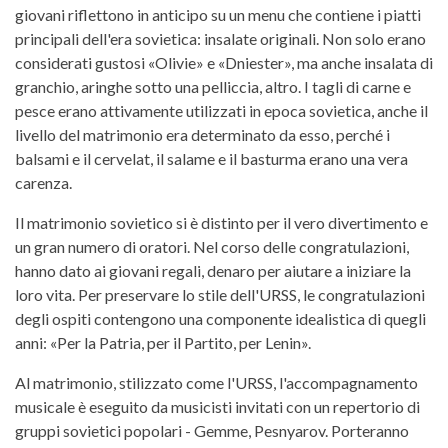
giovani riflettono in anticipo su un menu che contiene i piatti
principali dell'era sovietica: insalate originali. Non solo erano
considerati gustosi «Olivie» e «Dniester», ma anche insalata di
granchio, aringhe sotto una pelliccia, altro. I tagli di carne e
pesce erano attivamente utilizzati in epoca sovietica, anche il
livello del matrimonio era determinato da esso, perché i
balsami e il cervelat, il salame e il basturma erano una vera
carenza.
Il matrimonio sovietico si è distinto per il vero divertimento e
un gran numero di oratori. Nel corso delle congratulazioni,
hanno dato ai giovani regali, denaro per aiutare a iniziare la
loro vita. Per preservare lo stile dell'URSS, le congratulazioni
degli ospiti contengono una componente idealistica di quegli
anni: «Per la Patria, per il Partito, per Lenin».
Al matrimonio, stilizzato come l'URSS, l'accompagnamento
musicale è eseguito da musicisti invitati con un repertorio di
gruppi sovietici popolari - Gemme, Pesnyarov. Porteranno