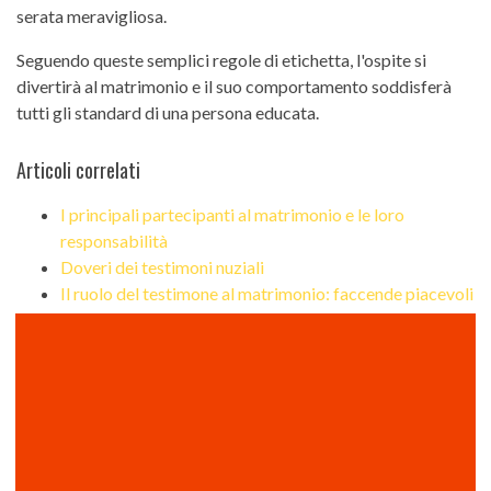
serata meravigliosa.
Seguendo queste semplici regole di etichetta, l'ospite si
divertirà al matrimonio e il suo comportamento soddisferà
tutti gli standard di una persona educata.
Articoli correlati
I principali partecipanti al matrimonio e le loro
responsabilità
Doveri dei testimoni nuziali
Il ruolo del testimone al matrimonio: faccende piacevoli