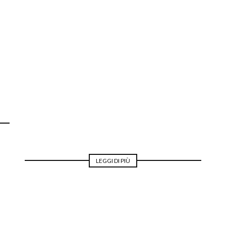
MODA PER LA SPOSA
LEGGI DI PIÙ