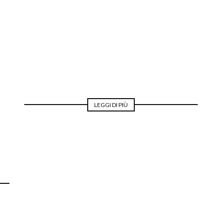
MODA PER LA SPOSA
LEGGI DI PIÙ