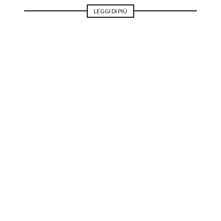
LEGGI DI PIÙ
MODA PER LA SPOSA