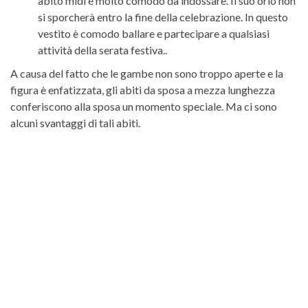
abito midi è molto comodo da indossare. Il suo orlo non
si sporcherà entro la fine della celebrazione. In questo
vestito è comodo ballare e partecipare a qualsiasi
attività della serata festiva..
A causa del fatto che le gambe non sono troppo aperte e la
figura è enfatizzata, gli abiti da sposa a mezza lunghezza
conferiscono alla sposa un momento speciale. Ma ci sono
alcuni svantaggi di tali abiti.