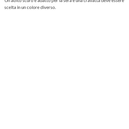
Un abito scuro è adatto per la sera e una cravatta deve essere
scelta in un colore diverso.